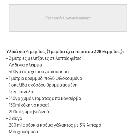
Responsive Advertisement
Υλικά για 4 μερίδες (1 μερίδα έχει περίπου 326 θερμίδες):
- 2 μέτριες μελιτζάνες σε λεπτές φέτες
- Λάδι για άλειμμα
- 400γρ άπαχο μοσχαρίσιο κιμά
- 1 μέτριο κρεμμύδι πολύ ψιλοκομμένο
- 1 σκελίδα σκόρδου θρυμματισμένη
- 1κ.γ. κανέλα
- 140γρ χυμό ντομάτας από κονσέρβα
- 150ml κόκκινο κρασί
- 200ml ζωμό βοδινού
- 2 αυγά
- 280 ml φρέσκια κρέμα γάλακτος με 3% λιπαρά
- Μοσχοκάρυδο