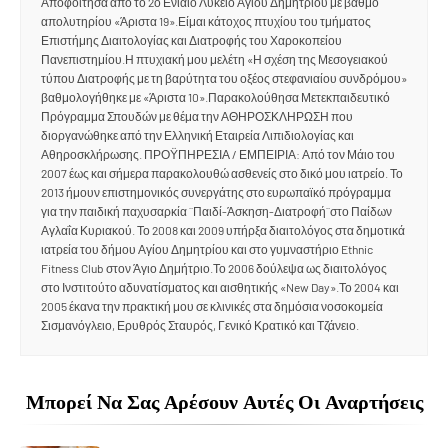
Αποφοίτησα από το 2ο Ενιαίο Λύκειο Αγίου Δημητρίου με βαθμό
απολυτηρίου «Άριστα 19».Είμαι κάτοχος πτυχίου του τμήματος
Επιστήμης Διαιτολογίας και Διατροφής του Χαροκοπείου
Πανεπιστημίου.Η πτυχιακή μου μελέτη «Η σχέση της Μεσογειακού
τύπου Διατροφής με τη βαρύτητα του οξέος στεφανιαίου συνδρόμου»
βαθμολογήθηκε με «Άριστα 10».Παρακολούθησα Μετεκπαιδευτικό
Πρόγραμμα Σπουδών με θέμα την ΑΘΗΡΟΣΚΛΗΡΩΣΗ που
διοργανώθηκε από την Ελληνική Εταιρεία Λιπιδιολογίας και
Αθηροσκλήρωσης. ΠΡΟΫΠΗΡΕΣΙΑ / ΕΜΠΕΙΡΙΑ: Από τον Μάιο του
2007 έως και σήμερα παρακολουθώ ασθενείς στο δικό μου ιατρείο. Το
2013 ήμουν επιστημονικός συνεργάτης στο ευρωπαϊκό πρόγραμμα
για την παιδική παχυσαρκία ¨Παιδί-Άσκηση-Διατροφή¨στο Παίδων
Αγλαΐα Κυριακού. Το 2008 και 2009 υπήρξα διαιτολόγος στα δημοτικά
ιατρεία του δήμου Αγίου Δημητρίου και στο γυμναστήριο Ethnic
Fitness Club στον Άγιο Δημήτριο.Το 2006 δούλεψα ως διαιτολόγος
στο Ινστιτούτο αδυνατίσματος και αισθητικής «New Day».Το 2004 και
2005 έκανα την πρακτική μου σε κλινικές στα δημόσια νοσοκομεία
Σισμανόγλειο, Ερυθρός Σταυρός, Γενικό Κρατικό και Τζάνειο.
Μπορεί Να Σας Αρέσουν Αυτές Οι Αναρτήσεις