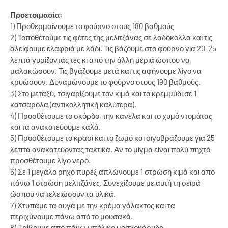
Προετοιμασία:
1) Προθερμαίνουμε το φούρνο στους 180 βαθμούς
2) Τοποθετούμε τις φέτες της μελιτζάνας σε λαδόκολλα και τις
αλείφουμε ελαφριά με λάδι. Τις βάζουμε στο φούρνο για 20-25
λεπτά γυρίζοντάς τες κι από την άλλη μεριά ώσπου να
μαλακώσουν. Τις βγάζουμε μετά και τις αφήνουμε λίγο να
κρυώσουν. Δυναμώνουμε το φούρνο στους 190 βαθμούς.
3) Στο μεταξύ, τσιγαρίζουμε τον κιμά και το κρεμμύδι σε 1
κατσαρόλα (αντικολλητική καλύτερα).
4) Προσθέτουμε το σκόρδο, την κανέλα και το χυμό ντομάτας
και τα ανακατεύουμε καλά.
5) Προσθέτουμε το κρασί και το ζωμό και σιγοβράζουμε για 25
λεπτά ανακατεύοντας τακτικά. Αν το μίγμα είναι πολύ πηχτό
προσθέτουμε λίγο νερό.
6) Σε 1 μεγάλο ρηχό πυρέξ απλώνουμε 1 στρώση κιμά και από
πάνω 1 στρώση μελιτζάνες. Συνεχίζουμε με αυτή τη σειρά
ώσπου να τελειώσουν τα υλικά.
7) Χτυπάμε τα αυγά με την κρέμα γάλακτος και τα
περιχύνουμε πάνω από το μουσακά.
8) Τρίβουμε από πάνω μπόλικο μοσχοκάρυδο.