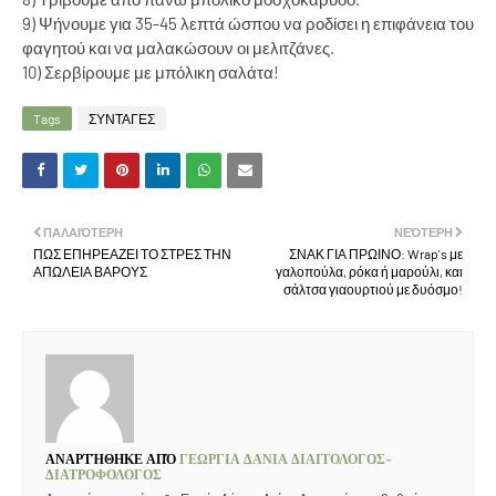
9) Ψήνουμε για 35-45 λεπτά ώσπου να ροδίσει η επιφάνεια του
φαγητού και να μαλακώσουν οι μελιτζάνες.
10) Σερβίρουμε με μπόλικη σαλάτα!
Tags
ΣΥΝΤΑΓΕΣ
ΠΑΛΑΙΌΤΕΡΗ
ΝΕΌΤΕΡΗ
ΠΩΣ ΕΠΗΡΕΑΖΕΙ ΤΟ ΣΤΡΕΣ ΤΗΝ
ΣΝΑΚ ΓΙΑ ΠΡΩΙΝΟ: Wrap's με
ΑΠΩΛΕΙΑ ΒΑΡΟΥΣ
γαλοπούλα, ρόκα ή μαρούλι, και
σάλτσα γιαουρτιού με δυόσμο!
ΑΝΑΡΤΉΘΗΚΕ ΑΠΌ
ΓΕΩΡΓΙΑ ΔΑΝΙΑ ΔΙΑΙΤΟΛΟΓΟΣ-
ΔΙΑΤΡΟΦΟΛΟΓΟΣ