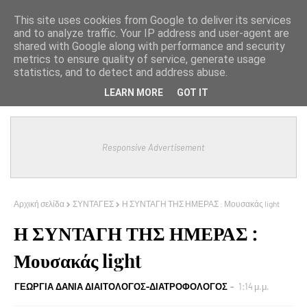
This site uses cookies from Google to deliver its services
and to analyze traffic. Your IP address and user-agent are
shared with Google along with performance and security
metrics to ensure quality of service, generate usage
statistics, and to detect and address abuse.
LEARN MORE
GOT IT
Responsive Advertisement
Αρχική σελίδα
ΣΥΝΤΑΓΕΣ
Η ΣΥΝΤΑΓΗ ΤΗΣ ΗΜΕΡΑΣ : Μουσακάς light
Η ΣΥΝΤΑΓΗ ΤΗΣ ΗΜΕΡΑΣ :
Μουσακάς light
ΓΕΩΡΓΙΑ ΔΑΝΙΑ ΔΙΑΙΤΟΛΟΓΟΣ-ΔΙΑΤΡΟΦΟΛΟΓΟΣ
1:14 μ.μ.