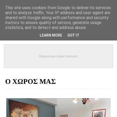
This site uses cookies from Google to deliver its services
and to analyze traffic. Your IP address and user-agent are
shared with Google along with performance and security
metrics to ensure quality of service, generate usage
statistics, and to detect and address abuse.
LEARN MORE
GOT IT
Responsive Advertisement
Ο ΧΩΡΟΣ ΜΑΣ