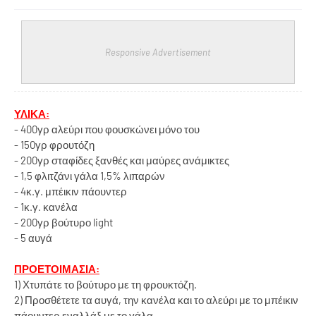
Responsive Advertisement
ΥΛΙΚΑ:
- 400γρ αλεύρι που φουσκώνει μόνο του
- 150γρ φρουτόζη
- 200γρ σταφίδες ξανθές και μαύρες ανάμικτες
- 1,5 φλιτζάνι γάλα 1,5% λιπαρών
- 4κ.γ. μπέικιν πάουντερ
- 1κ.γ. κανέλα
- 200γρ βούτυρο light
- 5 αυγά
ΠΡΟΕΤΟΙΜΑΣΙΑ:
1) Χτυπάτε το βούτυρο με τη φρουκτόζη.
2) Προσθέτετε τα αυγά, την κανέλα και το αλεύρι με το μπέικιν
πάουντερ εναλλάξ με το γάλα.