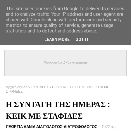
This site uses cookies from Google to deliver its services
and to analyze traffic. Your IP address and user-agent are
shared with Google along with performance and security
metrics to ensure quality of service, generate usage
statistics, and to detect and address abuse.
LEARN MORE
GOT IT
Responsive Advertisement
Αρχική σελίδα
ΣΥΝΤΑΓΕΣ
Η ΣΥΝΤΑΓΗ ΤΗΣ ΗΜΕΡΑΣ : ΚΕΙΚ ΜΕ
ΣΤΑΦΙΔΕΣ
Η ΣΥΝΤΑΓΗ ΤΗΣ ΗΜΕΡΑΣ :
ΚΕΙΚ ΜΕ ΣΤΑΦΙΔΕΣ
ΓΕΩΡΓΙΑ ΔΑΝΙΑ ΔΙΑΙΤΟΛΟΓΟΣ-ΔΙΑΤΡΟΦΟΛΟΓΟΣ
11:22 π.μ.