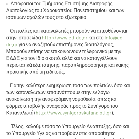
• Απόφοιτοι του Τμήματος Επιστήμης Διατροφής
Διαιτολογίας του Χαροκοπείου Πανεπιστημίου και των
ισότιμων σχολών τους στο εξωτερικό.
Οι πολίτες και καταναλωτές μπορούν να απευθύνονται
στην ιστοσελίδα
http://www.ed-de.gr
και στο
info@ed-
de.gr
για να αναζητούν επιστήμονες διαιτολόγους.
Μπορούν επίσης να επικοινωνούν τηλεφωνικά με την
ΕΔΔΕ για τον ίδιο σκοπό, αλλά και να καταγγέλλουν
περιστατικά εξαπάτησης, παραπληροφόρησης και κακής
πρακτικής από μη ειδικούς.
Για την καλύτερη ενημέρωση τόσο των πολιτών, όσο και
των καταναλωτών επισυνάπτουμε στην εν λόγω
ανακοίνωση την αναφερόμενη νομοθεσία, όπως και
φόρμες υποβολής αναφοράς προς το Συνήγορο του
Καταναλωτή (
http://www.synigoroskatanaloti.gr
).
Τέλος, καλούμε τόσο το Υπουργείο Ανάπτυξης, όσο και
το Υπουργείο Υγείας να προβούν στις απαραίτητες