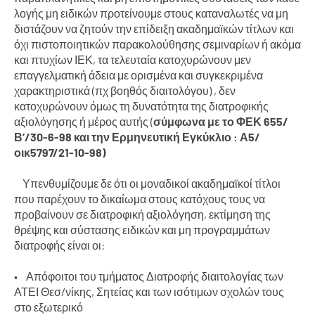
λογής μη ειδικών προτείνουμε στους καταναλωτές να μη
διστάζουν να ζητούν την επίδειξη ακαδημαϊκών τίτλων και
όχι πιστοποιητικών παρακολούθησης σεμιναρίων ή ακόμα
και πτυχίων ΙΕΚ, τα τελευταία κατοχυρώνουν μεν
επαγγελματική άδεια με ορισμένα και συγκεκριμένα
χαρακτηριστικά (πχ βοηθός διαιτολόγου) , δεν
κατοχυρώνουν όμως τη δυνατότητα της διατροφικής
αξιολόγησης ή μέρος αυτής (
σύμφωνα με το ΦΕΚ 655/
Βʼ/30-6-98 και την Ερμηνευτική Εγκύκλιο : Α5/
οικ5797/21-10-98)
Υπενθυμίζουμε δε ότι οι μοναδικοί ακαδημαϊκοί τίτλοι
που παρέχουν το δικαίωμα στους κατόχους τους να
προβαίνουν σε διατροφική αξιολόγηση, εκτίμηση της
θρέψης και σύστασης ειδικών και μη προγραμμάτων
διατροφής είναι οι:
• Απόφοιτοι του τμήματος Διατροφής διαιτολογίας των
ΑΤΕΙ Θεσ/νίκης, Σητείας και των ισότιμων σχολών τους
στο εξωτερικό