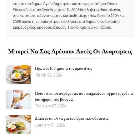
ιατρεία του δήμου Αγίου Δημητρίου και στο γυμναστήριο Ethnic
Fitness Club στον Άγιο Δημήτριο.Το 2006 δούλεψα ως διαιτολόγος
στο Ινστιτούτο αδυνατίσματος και αισθητικής «New Day».Το 2004 και
2005 έκανα την πρακτική μου σε κλινικές στα δημόσια νοσοκομεία
Σισμανόγλειο, Ερυθρός Σταυρός, Γενικό Κρατικό και Τζάνειο.
Μπορεί Να Σας Αρέσουν Αυτές Οι Αναρτήσεις
Πρωινό: Η σημασία της πρωτεΐνης
March 22, 2024
Ποιοι είναι οι παράγοντες που επηρεάζουν τη μακροχρόνια
διατήρηση του βάρους;
February 07, 2024
Διάλεξε τα υλικά για ένα θρεπτικό σάντουιτς
January 31, 2024