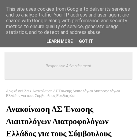
This site uses cookies from Google to deliver its services
and to analyze traffic. Your IP address and user-agent are
shared with Google along with performance and security
metrics to ensure quality of service, generate usage
statistics, and to detect and address abuse.
LEARN MORE
GOT IT
Responsive Advertisement
Αρχική σελίδα
Ανακοίνωση ΔΣ Ένωσης Διαιτολόγων Διατροφολόγων
Ελλάδος για τους Σύμβουλους Ευεξίας κλπ
Ανακοίνωση ΔΣ Ένωσης
Διαιτολόγων Διατροφολόγων
Ελλάδος για τους Σύμβουλους