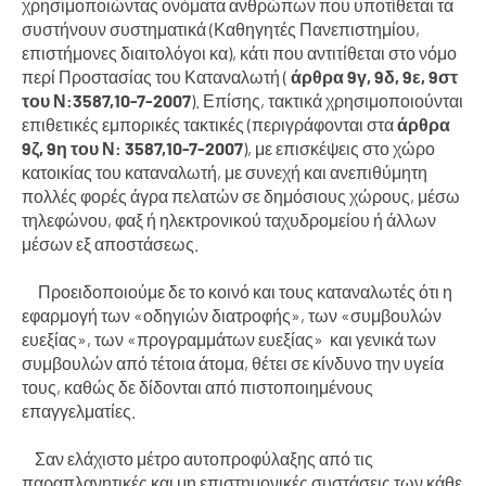
χρησιμοποιώντας ονόματα ανθρώπων που υποτίθεται τα
συστήνουν συστηματικά (Καθηγητές Πανεπιστημίου,
επιστήμονες διαιτολόγοι κα), κάτι που αντιτίθεται στο νόμο
περί Προστασίας του Καταναλωτή (
άρθρα 9γ, 9δ, 9ε, 9στ
του Ν:3587,10-7-2007
). Επίσης, τακτικά χρησιμοποιούνται
επιθετικές εμπορικές τακτικές (περιγράφονται στα
άρθρα
9ζ, 9η του Ν: 3587,10-7-2007
), με επισκέψεις στο χώρο
κατοικίας του καταναλωτή, με συνεχή και ανεπιθύμητη
πολλές φορές άγρα πελατών σε δημόσιους χώρους, μέσω
τηλεφώνου, φαξ ή ηλεκτρονικού ταχυδρομείου ή άλλων
μέσων εξ αποστάσεως.
Προειδοποιούμε δε το κοινό και τους καταναλωτές ότι η
εφαρμογή των «οδηγιών διατροφής», των «συμβουλών
ευεξίας», των «προγραμμάτων ευεξίας» και γενικά των
συμβουλών από τέτοια άτομα, θέτει σε κίνδυνο την υγεία
τους, καθώς δε δίδονται από πιστοποιημένους
επαγγελματίες.
Σαν ελάχιστο μέτρο αυτοπροφύλαξης από τις
παραπλανητικές και μη επιστημονικές συστάσεις των κάθε