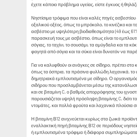
έχετε κάποιο πρόβλημα υγείας, είστε έγκυος ή θηλάζε
Νηστίσιμα τρόφιμα που είναι καλές πηγές ασβεστίου 
οξαλικού οξέος, όπως το μπρόκολο, το κινέζικο και τ
ασβέστιο με υψηλότερη βιοδιαθεσιμότητα (49 έως 61
παρασκευή τους με ασβέστιο, όπως είναι το εμπλουτι
σόγιας, το ταχίνι, το σουσάμι, τα αμύγδαλα και τα κό
φαγητά από σόγια και τα σύκα είναι δυνατόν να παρ
Για να καλυφθούν οι ανάγκες σε σίδηρο, πρέπει στο
όπως τα όσπρια, τα πράσινα φυλλώδη λαχανικά, το ψωμ
δημητριακά εμπλουτισμένα με σίδηρο. Ο οργανισμός
σιδήρου που προσλαμβάνεται μέσω της κατανάλωσης
και σε βιταμίνη C, ο βαθμός απορρόφησης του ιχνοστ
παρουσιάζεται υψηλή πρόσληψη βιταμίνης C, διότι το
ντομάτες, και πολλά φρούτα και λαχανικά πλούσια σε
Η βιταμίνη Β12 ανιχνεύεται κυρίως στα ζωικά προϊόν
εναλλακτική πηγή βιταμίνης Β12 σε περιόδους νηστεί
ή εμπλουτισμένα τρόφιμα ή διάφορα συμπληρώματα 