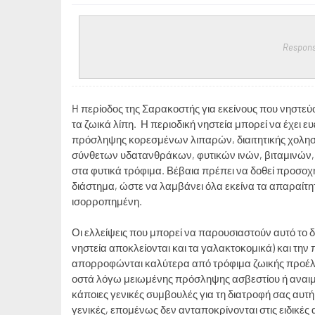
Respons
H περίοδος της Σαρακοστής για εκείνους που νηστεύο
τα ζωικά λίπη. Η περιοδική νηστεία μπορεί να έχει ε
πρόσληψης κορεσμένων λιπαρών, διαιτητικής χοληστ
σύνθετων υδατανθράκων, φυτικών ινών, βιταμινών, 
στα φυτικά τρόφιμα. Βέβαια πρέπει να δοθεί προσοχή
διάστημα, ώστε να λαμβάνει όλα εκείνα τα απαραίτητ
ισορροπημένη.
Οι ελλείψεις που μπορεί να παρουσιαστούν αυτό το
νηστεία αποκλείονται και τα γαλακτοκομικά) και την
απορροφώνται καλύτερα από τρόφιμα ζωικής προέλε
οστά λόγω μειωμένης πρόσληψης ασβεστίου ή αναιμί
κάποιες γενικές συμβουλές για τη διατροφή σας αυτή 
γενικές, επομένως δεν ανταποκρίνονται στις ειδικές