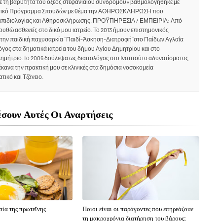
ε τη βαρύτητα του οξέος στεφανιαίου συνδρόμου» βαθμολογήθηκε με
υτικό Πρόγραμμα Σπουδών με θέμα την ΑΘΗΡΟΣΚΛΗΡΩΣΗ που
 Λιπιδιολογίας και Αθηροσκλήρωσης. ΠΡΟΫΠΗΡΕΣΙΑ / ΕΜΠΕΙΡΙΑ: Από
υθώ ασθενείς στο δικό μου ιατρείο. Το 2013 ήμουν επιστημονικός
 την παιδική παχυσαρκία ¨Παιδί-Άσκηση-Διατροφή¨στο Παίδων Αγλαΐα
όγος στα δημοτικά ιατρεία του δήμου Αγίου Δημητρίου και στο
 Δημήτριο.Το 2006 δούλεψα ως διαιτολόγος στο Ινστιτούτο αδυνατίσματος
έκανα την πρακτική μου σε κλινικές στα δημόσια νοσοκομεία
τικό και Τζάνειο.
σουν Αυτές Οι Αναρτήσεις
ία της πρωτεΐνης
Ποιοι είναι οι παράγοντες που επηρεάζουν
τη μακροχρόνια διατήρηση του βάρους;