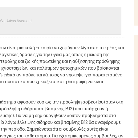
ive Advertisement
υν είναι μια καλή ευκαιρία να ξεφύγουν λίγο από το κρέας και
υεργετικές δράσεις για την υγεία μας όπως η μείωση της
ερόλης και ζωικής πρωτεΐνης και η αύξηση της πρόσληψης
ιχνοστοιχείων και πολύτιμων φυτοχημικών που βρίσκονται
, ειδικά αν πρόκειται κάποιος να νηστέψει για παρατεταμένο
α συστατικά που χρειάζεται και η διατροφή να είναι
 διάστημα αφορούν κυρίως την πρόσληψη ασβεστίου (όταν στη
 πρόσληψη σιδήρου και βιταμίνης Β12 (που υπάρχουν ή
υσης). Για να μη δημιουργηθούν λοιπόν προβλήματα στα
α λόγω έλλειψης σιδήρου και βιταμίνης Β12 θα αναφέρουμε
την περίοδο. Σημειώνεται ότι οι συμβουλές αυτές είναι
 ανάγκες του κάθε ατόμου. Για εξατομικευμένες συμβουλές, αν