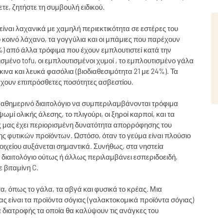
τε, ζητήστε τη συμβουλή ειδικού.
είναι λαχανικά με χαμηλή περιεκτικότητα σε εστέρες του
ο κοινό λάχανο, τα γογγύλια και οι μπάμιες που παρέχουν
%) από άλλα τρόφιμα που έχουν εμπλουτιστεί κατά την
σμένο tofu, οι εμπλουτισμένοι χυμοί , το εμπλουτισμένο γάλα
κκινα και λευκά φασόλια (βιοδιαθεσιμότητα 21 με 24%). Τα
έχουν επιπρόσθετες ποσότητες ασβεστίου.
 καθημερινό διαιτολόγιο να συμπεριλαμβάνονται τρόφιμα
ί ολικής άλεσης, το πλιγούρι, οι ξηροί καρποί, και τα
 μας έχει περιορισμένη δυνατότητα απορρόφησης του
 φυτικών προϊόντων. Ωστόσο, όταν το γεύμα είναι πλούσιο
οιχείου αυξάνεται σημαντικά. Συνήθως, στα νηστεία
 διαιτολόγιο ούτως ή άλλως περιλαμβάνει εσπεριδοειδή,
 βιταμίνη C.
τα, όπως το γάλα, τα αβγά και φυσικά το κρέας. Μια
ας είναι τα προϊόντα σόγιας (γαλακτοκομικά προϊόντα σόγιας)
διατροφής τα οποία θα καλύψουν τις ανάγκες του