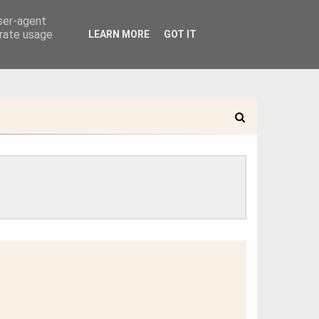
user-agent
erate usage
LEARN MORE
GOT IT