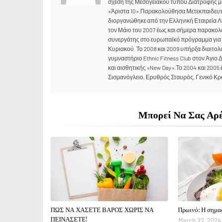
σχέση της Μεσογειακού τύπου Διατροφής μ
«Άριστα 10».Παρακολούθησα Μετεκπαιδε
διοργανώθηκε από την Ελληνική Εταιρεία
τον Μάιο του 2007 έως και σήμερα παρακολο
συνεργάτης στο ευρωπαϊκό πρόγραμμα για
Κυριακού. Το 2008 και 2009 υπήρξα διαιτολ
γυμναστήριο Ethnic Fitness Club στον Άγιο
και αισθητικής «New Day».Το 2004 και 2005 
Σισμανόγλειο, Ερυθρός Σταυρός, Γενικό Κρα
Μπορεί Να Σας Αρέ
ΠΩΣ ΝΑ ΧΑΣΕΤΕ ΒΑΡΟΣ ΧΩΡΙΣ ΝΑ
Πρωινό: Η σημασ
ΠΕΙΝΑΣΕΤΕ!
March 22, 2024