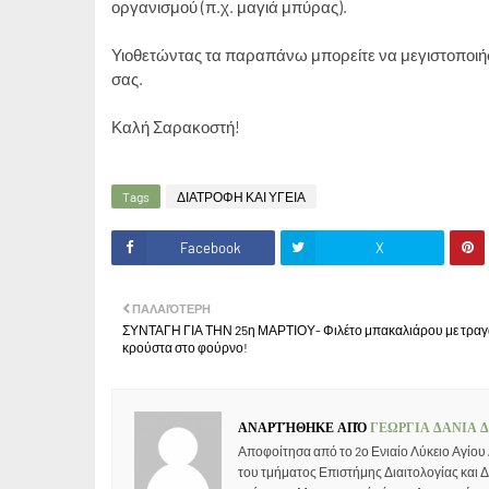
οργανισμού (π.χ. μαγιά μπύρας).
Υιοθετώντας τα παραπάνω μπορείτε να μεγιστοποιήσε
σας.
Καλή Σαρακοστή!
Tags
ΔΙΑΤΡΟΦΗ ΚΑΙ ΥΓΕΙΑ
Facebook
X
ΠΑΛΑΙΌΤΕΡΗ
ΣΥΝΤΑΓΗ ΓΙΑ ΤΗΝ 25η ΜΑΡΤΙΟΥ- Φιλέτο μπακαλιάρου με τρα
κρούστα στο φούρνο!
ΑΝΑΡΤΉΘΗΚΕ ΑΠΌ
ΓΕΩΡΓΙΑ ΔΑΝΙΑ 
Αποφοίτησα από το 2ο Ενιαίο Λύκειο Αγίου
του τμήματος Επιστήμης Διαιτολογίας και 