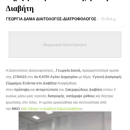
Διαβήτη
ΓΕΩΡΓΙΑ ΔΑΝΙΑ ΔΙΑΙΤΟΛΟΓΟΣ-ΔΙΑΤΡΟΦΟΛΟΓΟΣ
10:18 π.μ.
Responsive Advertisement
Η Διαιτολόγος-Διατροφολόγος
, Γεωργία Δανιά,
πραγματοποίησε ομιλία
στις
27/04/15
στο
4ο ΚΑΠΗ Αγίου Δημητρίου
με θέμα:
Υγιεινή Διατροφή:
Σύμμαχος Ενάντια
στο Διαβήτη
! Αναφέρθηκε
στην
πρόληψη
και
αντιμετώπιση
του
Σακχαρώδους
Διαβήτη
τύπου 2
κυρίως μέσω μιας υγιεινής
διατροφής
,
κατέρριψε
μύθους
και δέχτηκε
ερωτήσεις στο τέλος. Η ομιλία οργανώθηκε και συντονίστηκε από
την
ΜΚΟ
«
Με Οδηγό το Διαβήτη-Κάρτα Διαβήτη
».