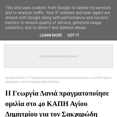
This site uses cookies from Google to deliver its services
and to analyze traffic. Your IP address and user-agent are
shared with Google along with performance and security
metrics to ensure quality of service, generate usage
statistics, and to detect and address abuse.
LEARN MORE
GOT IT
Responsive Advertisement
Αρχική σελίδα
H Γεωργία Δανιά πραγματοποίησε ομιλία στο 4ο ΚΑΠΗ Αγίου
Δημητρίου για τον Σακχαρώδη Διαβήτη
H Γεωργία Δανιά πραγματοποίησε
ομιλία στο 4ο ΚΑΠΗ Αγίου
Δημητρίου για τον Σακχαρώδη