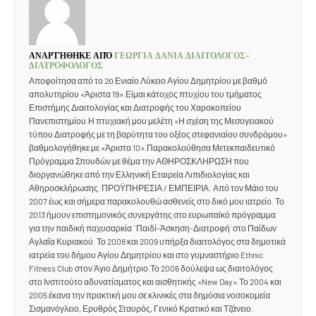
ΑΝΑΡΤΉΘΗΚΕ ΑΠΌ
ΓΕΩΡΓΙΑ ΔΑΝΙΑ ΔΙΑΙΤΟΛΟΓΟΣ-
ΔΙΑΤΡΟΦΟΛΟΓΟΣ
Αποφοίτησα από το 2ο Ενιαίο Λύκειο Αγίου Δημητρίου με βαθμό
απολυτηρίου «Άριστα 19».Είμαι κάτοχος πτυχίου του τμήματος
Επιστήμης Διαιτολογίας και Διατροφής του Χαροκοπείου
Πανεπιστημίου.Η πτυχιακή μου μελέτη «Η σχέση της Μεσογειακού
τύπου Διατροφής με τη βαρύτητα του οξέος στεφανιαίου συνδρόμου»
βαθμολογήθηκε με «Άριστα 10».Παρακολούθησα Μετεκπαιδευτικό
Πρόγραμμα Σπουδών με θέμα την ΑΘΗΡΟΣΚΛΗΡΩΣΗ που
διοργανώθηκε από την Ελληνική Εταιρεία Λιπιδιολογίας και
Αθηροσκλήρωσης. ΠΡΟΫΠΗΡΕΣΙΑ / ΕΜΠΕΙΡΙΑ: Από τον Μάιο του
2007 έως και σήμερα παρακολουθώ ασθενείς στο δικό μου ιατρείο. Το
2013 ήμουν επιστημονικός συνεργάτης στο ευρωπαϊκό πρόγραμμα
για την παιδική παχυσαρκία ¨Παιδί-Άσκηση-Διατροφή¨στο Παίδων
Αγλαΐα Κυριακού. Το 2008 και 2009 υπήρξα διαιτολόγος στα δημοτικά
ιατρεία του δήμου Αγίου Δημητρίου και στο γυμναστήριο Ethnic
Fitness Club στον Άγιο Δημήτριο.Το 2006 δούλεψα ως διαιτολόγος
στο Ινστιτούτο αδυνατίσματος και αισθητικής «New Day».Το 2004 και
2005 έκανα την πρακτική μου σε κλινικές στα δημόσια νοσοκομεία
Σισμανόγλειο, Ερυθρός Σταυρός, Γενικό Κρατικό και Τζάνειο.