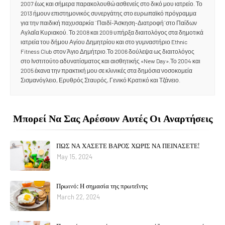
2007 έως και σήμερα παρακολουθώ ασθενείς στο δικό μου ιατρείο. Το
2013 ήμουν επιστημονικός συνεργάτης στο ευρωπαϊκό πρόγραμμα
για την παιδική παχυσαρκία ¨Παιδί-Άσκηση-Διατροφή¨στο Παίδων
Αγλαΐα Κυριακού. Το 2008 και 2009 υπήρξα διαιτολόγος στα δημοτικά
ιατρεία του δήμου Αγίου Δημητρίου και στο γυμναστήριο Ethnic
Fitness Club στον Άγιο Δημήτριο.Το 2006 δούλεψα ως διαιτολόγος
στο Ινστιτούτο αδυνατίσματος και αισθητικής «New Day».Το 2004 και
2005 έκανα την πρακτική μου σε κλινικές στα δημόσια νοσοκομεία
Σισμανόγλειο, Ερυθρός Σταυρός, Γενικό Κρατικό και Τζάνειο.
Μπορεί Να Σας Αρέσουν Αυτές Οι Αναρτήσεις
ΠΩΣ ΝΑ ΧΑΣΕΤΕ ΒΑΡΟΣ ΧΩΡΙΣ ΝΑ ΠΕΙΝΑΣΕΤΕ!
May 15, 2024
Πρωινό: Η σημασία της πρωτεΐνης
March 22, 2024