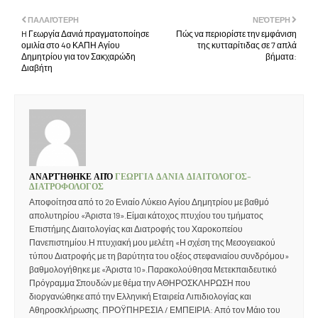
ΠΑΛΑΙΌΤΕΡΗ
ΝΕΌΤΕΡΗ
H Γεωργία Δανιά πραγματοποίησε
Πώς να περιορίστε την εμφάνιση
ομιλία στο 4ο ΚΑΠΗ Αγίου
της κυτταρίτιδας σε 7 απλά
Δημητρίου για τον Σακχαρώδη
βήματα:
Διαβήτη
ΑΝΑΡΤΉΘΗΚΕ ΑΠΌ
ΓΕΩΡΓΙΑ ΔΑΝΙΑ ΔΙΑΙΤΟΛΟΓΟΣ-
ΔΙΑΤΡΟΦΟΛΟΓΟΣ
Αποφοίτησα από το 2ο Ενιαίο Λύκειο Αγίου Δημητρίου με βαθμό
απολυτηρίου «Άριστα 19».Είμαι κάτοχος πτυχίου του τμήματος
Επιστήμης Διαιτολογίας και Διατροφής του Χαροκοπείου
Πανεπιστημίου.Η πτυχιακή μου μελέτη «Η σχέση της Μεσογειακού
τύπου Διατροφής με τη βαρύτητα του οξέος στεφανιαίου συνδρόμου»
βαθμολογήθηκε με «Άριστα 10».Παρακολούθησα Μετεκπαιδευτικό
Πρόγραμμα Σπουδών με θέμα την ΑΘΗΡΟΣΚΛΗΡΩΣΗ που
διοργανώθηκε από την Ελληνική Εταιρεία Λιπιδιολογίας και
Αθηροσκλήρωσης. ΠΡΟΫΠΗΡΕΣΙΑ / ΕΜΠΕΙΡΙΑ: Από τον Μάιο του