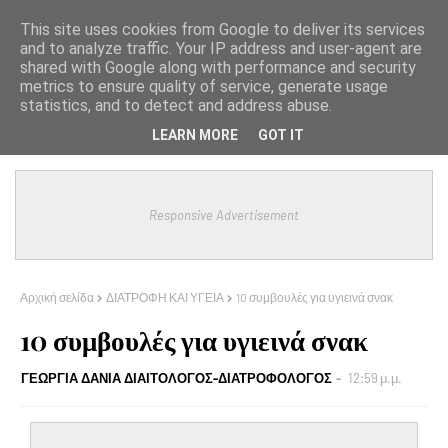
This site uses cookies from Google to deliver its services
and to analyze traffic. Your IP address and user-agent are
shared with Google along with performance and security
metrics to ensure quality of service, generate usage
statistics, and to detect and address abuse.
LEARN MORE
GOT IT
Responsive Advertisement
Αρχική σελίδα
ΔΙΑΤΡΟΦΗ ΚΑΙ ΥΓΕΙΑ
10 συμβουλές για υγιεινά σνακ
10 συμβουλές για υγιεινά σνακ
ΓΕΩΡΓΙΑ ΔΑΝΙΑ ΔΙΑΙΤΟΛΟΓΟΣ-ΔΙΑΤΡΟΦΟΛΟΓΟΣ
12:59 μ.μ.